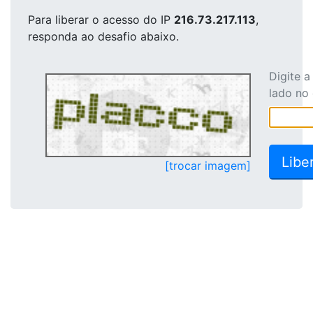
Para liberar o acesso
do IP
216.73.217.113
,
responda ao desafio abaixo.
Digite 
lado no
[trocar imagem]